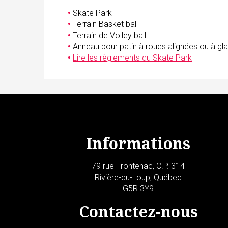
•
Skate Park
•
Terrain Basket ball
•
Terrain de Volley ball
•
Anneau pour patin à roues alignées ou à gl
•
Lire les règlements du Skate Park
Informations
79 rue Frontenac, C.P. 314
Rivière-du-Loup, Québec
G5R 3Y9
Contactez-nous